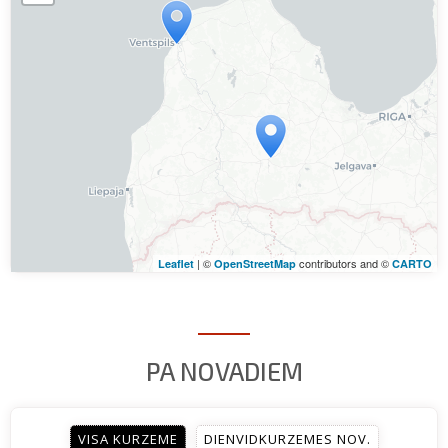
Travelers' Map is loading...
If you see this after your page is loaded
completely, leafletJS files are missing.
| ©
contributors and ©
Leaflet
OpenStreetMap
CARTO
PA NOVADIEM
VISA KURZEME
DIENVIDKURZEMES NOV.