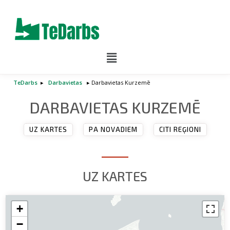
Menu
TeDarbs
▸
Darbavietas
▸ Darbavietas Kurzemē
DARBAVIETAS KURZEMĒ
UZ KARTES
PA NOVADIEM
CITI REĢIONI
UZ KARTES
+
−